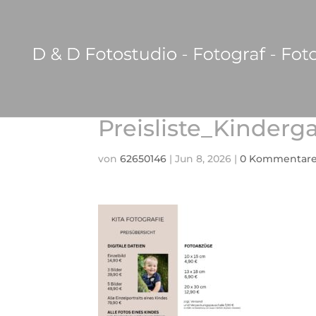
Preisliste_Kinderg
von
62650146
|
Jun 8, 2026
|
0 Kommentar