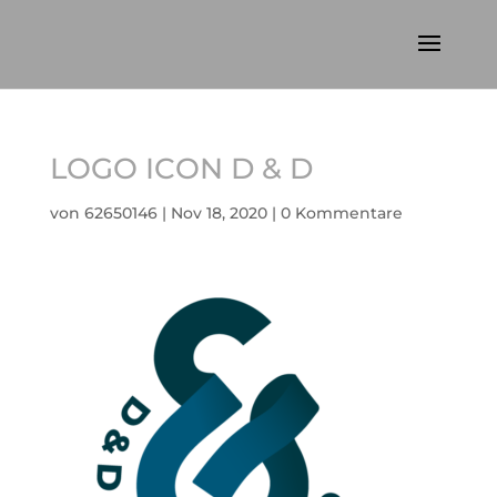
LOGO ICON D & D
von
62650146
|
Nov 18, 2020
|
0 Kommentare