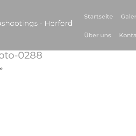
Startseite
Galer
Über uns
Kont
oto-0288
e