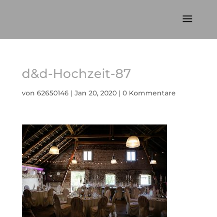
d&d-Hochzeit-87
von
62650146
|
Jan 20, 2020
|
0 Kommentare