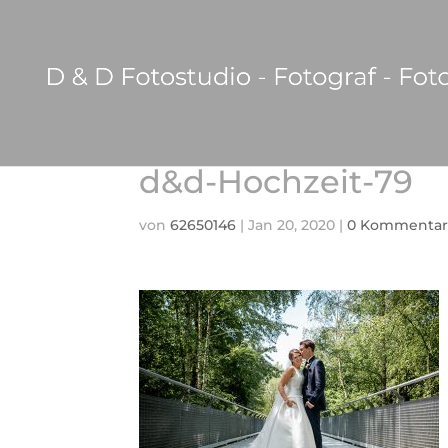
d&d-Hochzeit-79
von
62650146
|
Jan 20, 2020
|
0 Kommentar