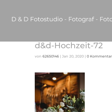
d&d-Hochzeit-72
von
62650146
|
Jan 20, 2020
|
0 Kommentar