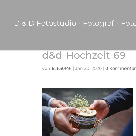
d&d-Hochzeit-69
von
62650146
|
Jan 20, 2020
|
0 Kommentar