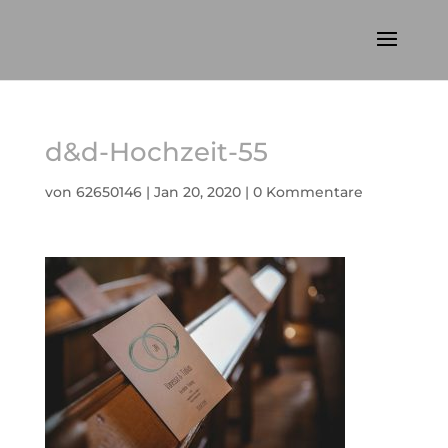
d&d-Hochzeit-55
von
62650146
|
Jan 20, 2020
|
0 Kommentare