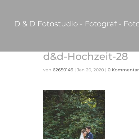
d&d-Hochzeit-28
von
62650146
|
Jan 20, 2020
|
0 Kommentar