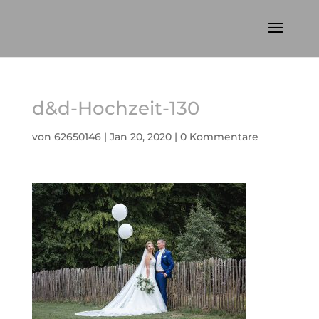
d&d-Hochzeit-130
von
62650146
|
Jan 20, 2020
|
0 Kommentare