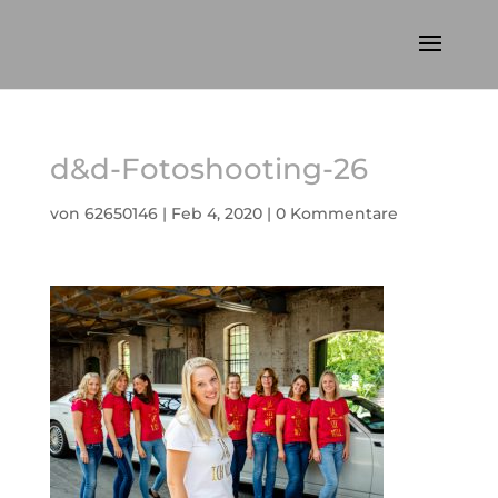
d&d-Fotoshooting-26
von
62650146
|
Feb 4, 2020
|
0 Kommentare