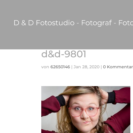
d&d-9801
von
62650146
|
Jan 28, 2020
|
0 Kommentar