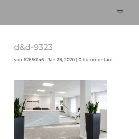
d&d-9323
von
62650146
|
Jan 28, 2020
|
0 Kommentare