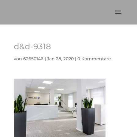
d&d-9318
von
62650146
|
Jan 28, 2020
|
0 Kommentare