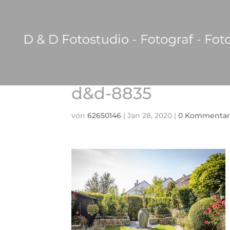
d&d-8835
von
62650146
|
Jan 28, 2020
|
0 Kommentar