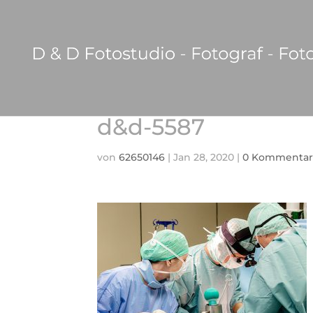
d&d-5587
von
62650146
|
Jan 28, 2020
|
0 Kommentar