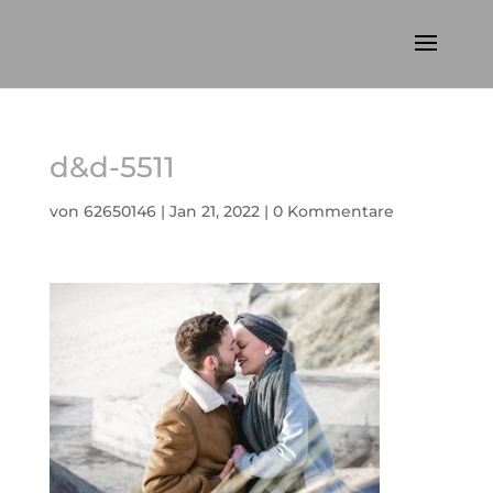
d&d-5511
von
62650146
|
Jan 21, 2022
|
0 Kommentare