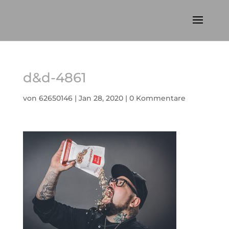
d&d-4861
von
62650146
|
Jan 28, 2020
|
0 Kommentare