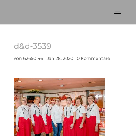
d&d-3539
von
62650146
|
Jan 28, 2020
|
0 Kommentare