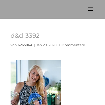
d&d-3392
von
62650146
|
Jan 29, 2020
|
0 Kommentare