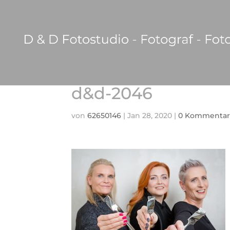
d&d-2046
von
62650146
|
Jan 28, 2020
|
0 Kommentar