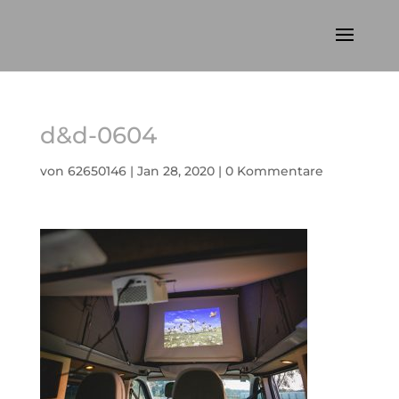
d&d-0604
von
62650146
|
Jan 28, 2020
|
0 Kommentare