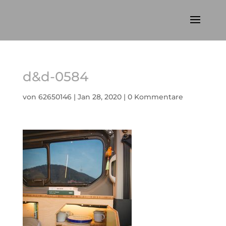
d&d-0584
von
62650146
|
Jan 28, 2020
|
0 Kommentare