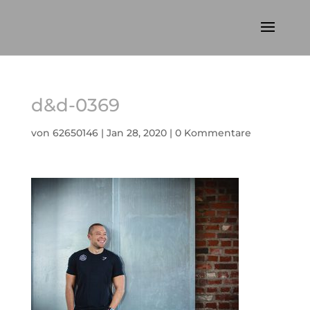
d&d-0369
von
62650146
|
Jan 28, 2020
|
0 Kommentare