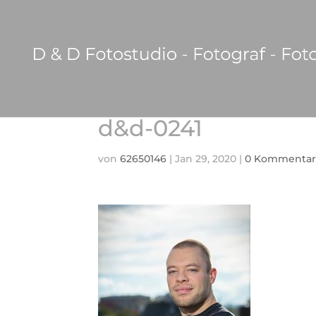
d&d-0241
von
62650146
|
Jan 29, 2020
|
0 Kommentar