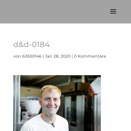
d&d-0184
von
62650146
|
Jan 28, 2020
|
0 Kommentare