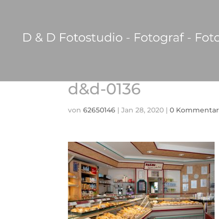
d&d-0136
von
62650146
|
Jan 28, 2020
|
0 Kommentar