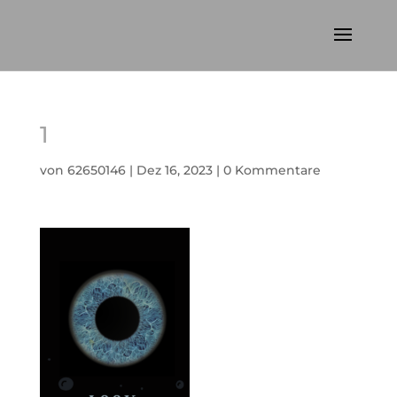
1
von
62650146
|
Dez 16, 2023
|
0 Kommentare